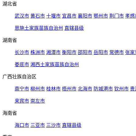
湖北省
武汉市
黄石市
十堰市
宜昌市
襄阳市
鄂州市
荆门市
孝感
恩施土家族苗族自治州
直辖县级
湖南省
长沙市
株洲市
湘潭市
衡阳市
邵阳市
岳阳市
常德市
张家
娄底市
湘西土家族苗族自治州
广西壮族自治区
南宁市
柳州市
桂林市
梧州市
北海市
防城港市
钦州市
贵
来宾市
崇左市
海南省
海口市
三亚市
三沙市
直辖县级