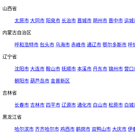
山西省
太原市
大同市
阳泉市
长治市
晋城市
朔州市
晋中市
运城
内蒙古自治区
呼和浩特市
包头市
乌海市
赤峰市
通辽市
鄂尔多斯市
呼
辽宁省
沈阳市
大连市
鞍山市
抚顺市
本溪市
丹东市
锦州市
营口
朝阳市
葫芦岛市
金普新区
吉林省
长春市
吉林市
四平市
辽源市
通化市
白山市
松原市
白城
黑龙江省
哈尔滨市
齐齐哈尔市
鸡西市
鹤岗市
双鸭山市
大庆市
伊