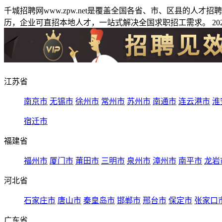
千城招聘网www.zpw.net是覆盖全国各省、市、区县的人
历，企业可直招本地人才，一站式解决全国求职招工需求。 2026
江苏省
南京市
无锡市
徐州市
常州市
苏州市
南通市
连云港市
淮
宿迁市
福建省
福州市
厦门市
莆田市
三明市
泉州市
漳州市
南平市
龙岩
河北省
石家庄市
唐山市
秦皇岛市
邯郸市
邢台市
保定市
张家口
广东省