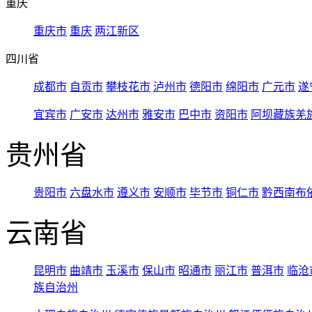
重庆
重庆市
重庆
两江新区
四川省
成都市
自贡市
攀枝花市
泸州市
德阳市
绵阳市
广元市
遂
宜宾市
广安市
达州市
雅安市
巴中市
资阳市
阿坝藏族羌
贵州省
贵阳市
六盘水市
遵义市
安顺市
毕节市
铜仁市
黔西南布
云南省
昆明市
曲靖市
玉溪市
保山市
昭通市
丽江市
普洱市
临沧
族自治州