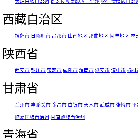
大理白族自治州
德宏傣族景颇族自治州
怒江傈僳族自治
西藏自治区
拉萨市
日喀则市
昌都市
山南地区
那曲地区
阿里地区
林
陕西省
西安市
铜川市
宝鸡市
咸阳市
渭南市
延安市
汉中市
榆林
甘肃省
兰州市
嘉峪关市
金昌市
白银市
天水市
武威市
张掖市
平
临夏回族自治州
甘南藏族自治州
青海省