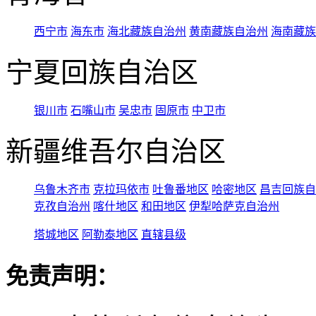
西宁市
海东市
海北藏族自治州
黄南藏族自治州
海南藏族
宁夏回族自治区
银川市
石嘴山市
吴忠市
固原市
中卫市
新疆维吾尔自治区
乌鲁木齐市
克拉玛依市
吐鲁番地区
哈密地区
昌吉回族自
克孜自治州
喀什地区
和田地区
伊犁哈萨克自治州
塔城地区
阿勒泰地区
直辖县级
免责声明：