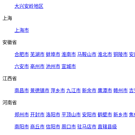
大兴安岭地区
上海
上海市
安徽省
合肥市
芜湖市
蚌埠市
淮南市
马鞍山市
淮北市
铜陵市
安
六安市
亳州市
池州市
宣城市
江西省
南昌市
景德镇市
萍乡市
九江市
新余市
鹰潭市
赣州市
吉
河南省
郑州市
开封市
洛阳市
平顶山市
安阳市
鹤壁市
新乡市
焦
南阳市
商丘市
信阳市
周口市
驻马店市
直辖县级