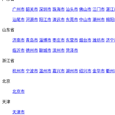
广州市
韶关市
深圳市
珠海市
汕头市
佛山市
江门市
湛江
汕尾市
河源市
阳江市
清远市
东莞市
中山市
潮州市
揭阳
山东省
济南市
青岛市
淄博市
枣庄市
东营市
烟台市
潍坊市
济宁
临沂市
德州市
聊城市
滨州市
菏泽市
浙江省
杭州市
宁波市
温州市
嘉兴市
湖州市
绍兴市
金华市
衢州
北京
北京市
天津
天津市